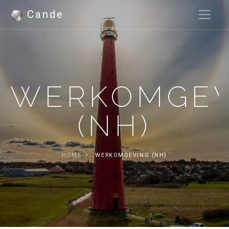
Cande
WERKOMGEV
(NH)
HOME
WERKOMGEVING (NH)