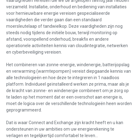
vaardigheden vereisen die we de afgelopen twintig jaar hebben
verzameld. Installatie, onderhoud en bediening van installaties
voor hernieuwbare energie vereisen gespecialiseerde
vaardigheden die verder gaan dan een standaard
moersleutelaap of tandwielkop. Deze vaardigheden zijn nog
steeds nodig tijdens de initiële bouw, terwijl monitoring op
afstand, voorspellend onderhoud, breakfix en andere
operationele activiteiten kennis van cloudintegratie, netwerken
en cyberbeveiliging vereisen.
Het combineren van zonne-energie, windenergie, batterijopslag
en verwarming (warmtepompen) vereist diepgaande kennis van
alle technologieën en hoe deze te integreren in 1 naadloos
platform. Individueel geïnstalleerd werken ze prima, maar als je
de kracht van zonne- en windenergie combineert om je zorg op
te laden op het moment dat er een overschot aan energie is,
moet de logica over de verschillende technologieën heen worden
geprogrammeerd.
Dat is waar Connect and Exchange zijn kracht heeft en u kan
ondersteunen in uw ambities om uw energierekening te
verlagen en tegelijkertijd comfortabel te leven…